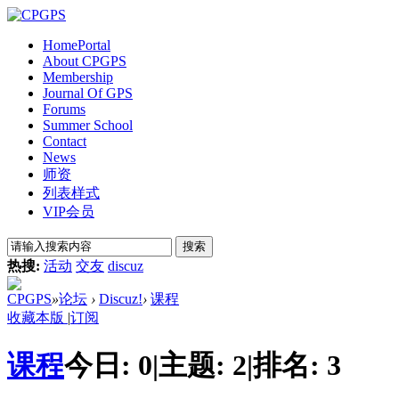
Home
Portal
About CPGPS
Membership
Journal Of GPS
Forums
Summer School
Contact
News
师资
列表样式
VIP会员
搜索
热搜:
活动
交友
discuz
CPGPS
»
论坛
›
Discuz!
›
课程
收藏本版
|
订阅
课程
今日:
0
|
主题:
2
|
排名:
3