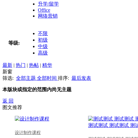
升学/留学
Office
网络营销
不限
初级
等级:
中级
高级
最新
|
热门
|
热帖
|
精华
新窗
筛选:
全部主题
全部时间
排序:
最后发表
本版块或指定的范围内尚无主题
返 回
图文推荐
设计制作课程