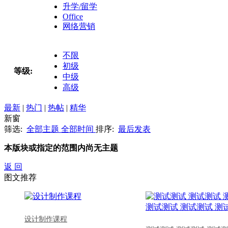
升学/留学
Office
网络营销
不限
初级
等级:
中级
高级
最新
|
热门
|
热帖
|
精华
新窗
筛选:
全部主题
全部时间
排序:
最后发表
本版块或指定的范围内尚无主题
返 回
图文推荐
设计制作课程