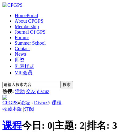
Home
Portal
About CPGPS
Membership
Journal Of GPS
Forums
Summer School
Contact
News
师资
列表样式
VIP会员
搜索
热搜:
活动
交友
discuz
CPGPS
»
论坛
›
Discuz!
›
课程
收藏本版
|
订阅
课程
今日:
0
|
主题:
2
|
排名:
3