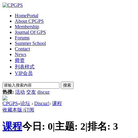
Home
Portal
About CPGPS
Membership
Journal Of GPS
Forums
Summer School
Contact
News
师资
列表样式
VIP会员
搜索
热搜:
活动
交友
discuz
CPGPS
»
论坛
›
Discuz!
›
课程
收藏本版
|
订阅
课程
今日:
0
|
主题:
2
|
排名:
3