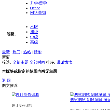
升学/留学
Office
网络营销
不限
初级
等级:
中级
高级
最新
|
热门
|
热帖
|
精华
新窗
筛选:
全部主题
全部时间
排序:
最后发表
本版块或指定的范围内尚无主题
返 回
图文推荐
设计制作课程