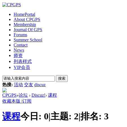
Home
Portal
About CPGPS
Membership
Journal Of GPS
Forums
Summer School
Contact
News
师资
列表样式
VIP会员
搜索
热搜:
活动
交友
discuz
CPGPS
»
论坛
›
Discuz!
›
课程
收藏本版
|
订阅
课程
今日:
0
|
主题:
2
|
排名:
3