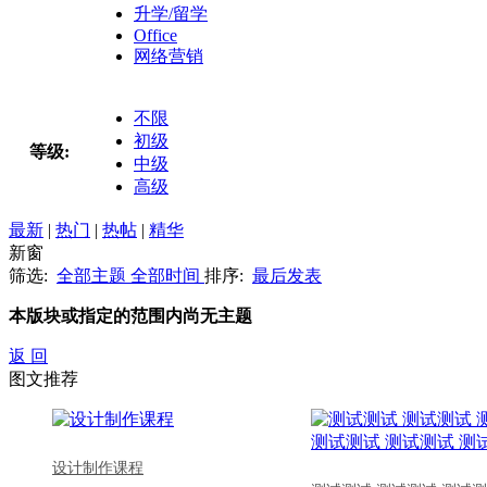
升学/留学
Office
网络营销
不限
初级
等级:
中级
高级
最新
|
热门
|
热帖
|
精华
新窗
筛选:
全部主题
全部时间
排序:
最后发表
本版块或指定的范围内尚无主题
返 回
图文推荐
设计制作课程