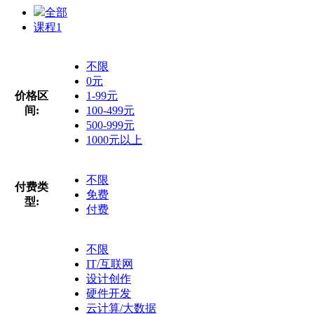
全部
课程
1
不限
0元
价格区
1-99元
间:
100-499元
500-999元
1000元以上
不限
付费类
免费
型:
付费
不限
IT/互联网
设计创作
硬件开发
云计算/大数据