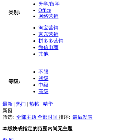
升学/留学
Office
类别:
网络营销
淘宝营销
京东营销
拼多多营销
微信电商
其他
不限
初级
等级:
中级
高级
最新
|
热门
|
热帖
|
精华
新窗
筛选:
全部主题
全部时间
排序:
最后发表
本版块或指定的范围内尚无主题