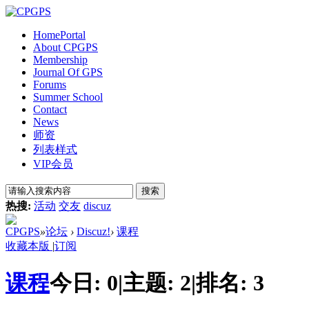
Home
Portal
About CPGPS
Membership
Journal Of GPS
Forums
Summer School
Contact
News
师资
列表样式
VIP会员
搜索
热搜:
活动
交友
discuz
CPGPS
»
论坛
›
Discuz!
›
课程
收藏本版
|
订阅
课程
今日:
0
|
主题:
2
|
排名:
3