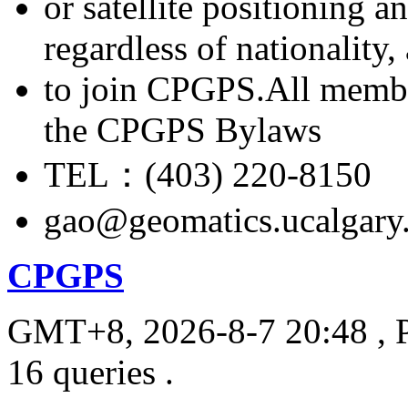
or satellite positioning 
regardless of nationality
to join CPGPS.All membe
the CPGPS Bylaws
TEL：(403) 220-8150
gao@geomatics.ucalgary
CPGPS
GMT+8, 2026-8-7 20:48
, 
16 queries .