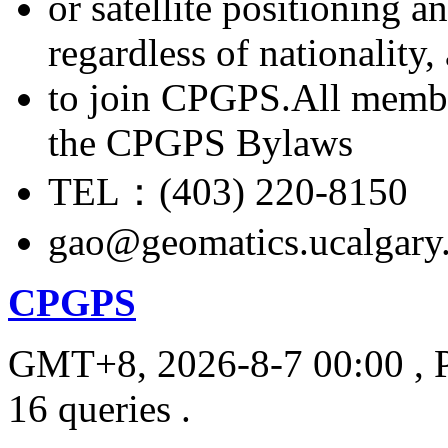
or satellite positioning 
regardless of nationality
to join CPGPS.All membe
the CPGPS Bylaws
TEL：(403) 220-8150
gao@geomatics.ucalgary
CPGPS
GMT+8, 2026-8-7 00:00
, 
16 queries .