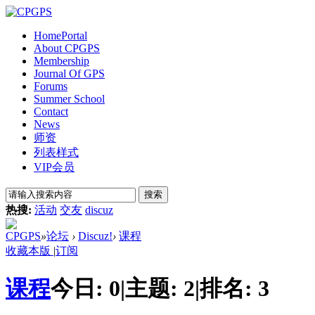
Home
Portal
About CPGPS
Membership
Journal Of GPS
Forums
Summer School
Contact
News
师资
列表样式
VIP会员
搜索
热搜:
活动
交友
discuz
CPGPS
»
论坛
›
Discuz!
›
课程
收藏本版
|
订阅
课程
今日:
0
|
主题:
2
|
排名:
3