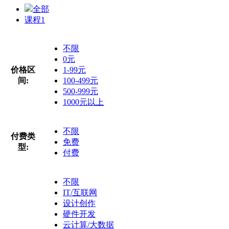
全部
课程
1
不限
0元
价格区
1-99元
间:
100-499元
500-999元
1000元以上
不限
付费类
免费
型:
付费
不限
IT/互联网
设计创作
硬件开发
云计算/大数据