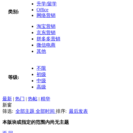
升学/留学
Office
类别:
网络营销
淘宝营销
京东营销
拼多多营销
微信电商
其他
不限
初级
等级:
中级
高级
最新
|
热门
|
热帖
|
精华
新窗
筛选:
全部主题
全部时间
排序:
最后发表
本版块或指定的范围内尚无主题