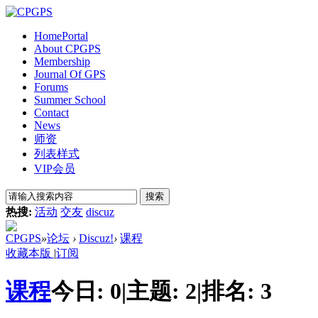
Home
Portal
About CPGPS
Membership
Journal Of GPS
Forums
Summer School
Contact
News
师资
列表样式
VIP会员
搜索
热搜:
活动
交友
discuz
CPGPS
»
论坛
›
Discuz!
›
课程
收藏本版
|
订阅
课程
今日:
0
|
主题:
2
|
排名:
3