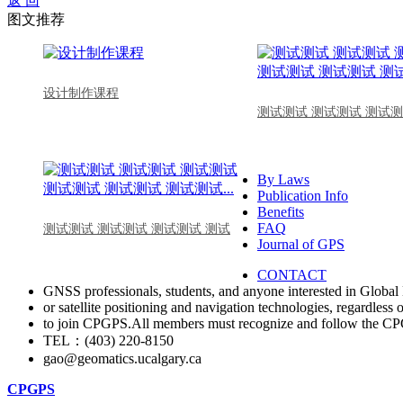
返 回
图文推荐
设计制作课程
测试测试 测试测试 测试测
By Laws
Publication Info
Benefits
FAQ
测试测试 测试测试 测试测试 测试
Journal of GPS
CONTACT
GNSS professionals, students, and anyone interested in Global 
or satellite positioning and navigation technologies, regardless 
to join CPGPS.All members must recognize and follow the 
TEL：(403) 220-8150
gao@geomatics.ucalgary.ca
CPGPS