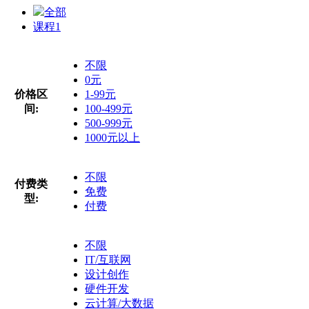
全部
课程
1
不限
0元
价格区
1-99元
间:
100-499元
500-999元
1000元以上
不限
付费类
免费
型:
付费
不限
IT/互联网
设计创作
硬件开发
云计算/大数据