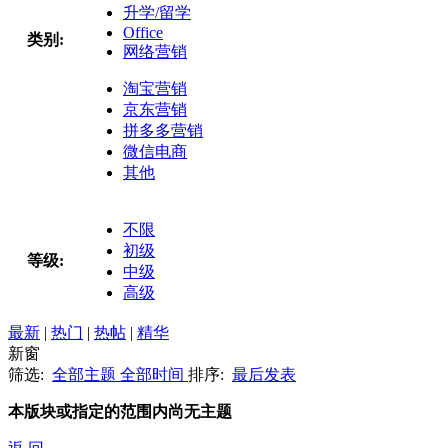
升学/留学
Office
类别:
网络营销
淘宝营销
京东营销
拼多多营销
微信电商
其他
不限
初级
等级:
中级
高级
最新
|
热门
|
热帖
|
精华
新窗
筛选:
全部主题
全部时间
排序:
最后发表
本版块或指定的范围内尚无主题