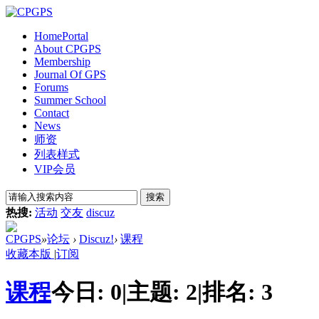
Home
Portal
About CPGPS
Membership
Journal Of GPS
Forums
Summer School
Contact
News
师资
列表样式
VIP会员
搜索
热搜:
活动
交友
discuz
CPGPS
»
论坛
›
Discuz!
›
课程
收藏本版
|
订阅
课程
今日:
0
|
主题:
2
|
排名:
3