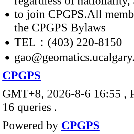
regardless of nationality
to join CPGPS.All membe
the CPGPS Bylaws
TEL：(403) 220-8150
gao@geomatics.ucalgary
CPGPS
GMT+8, 2026-8-6 16:55
, 
16 queries .
Powered by
CPGPS