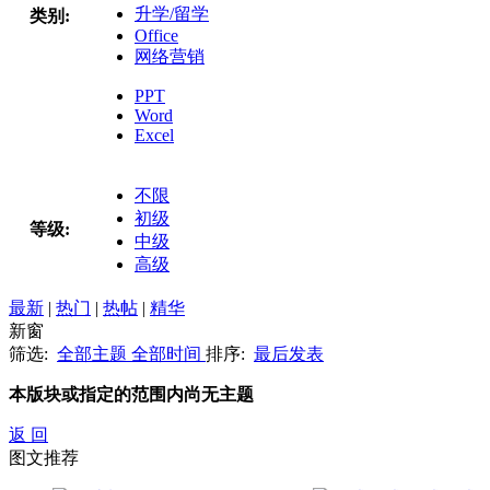
升学/留学
类别:
Office
网络营销
PPT
Word
Excel
不限
初级
等级:
中级
高级
最新
|
热门
|
热帖
|
精华
新窗
筛选:
全部主题
全部时间
排序:
最后发表
本版块或指定的范围内尚无主题
返 回
图文推荐