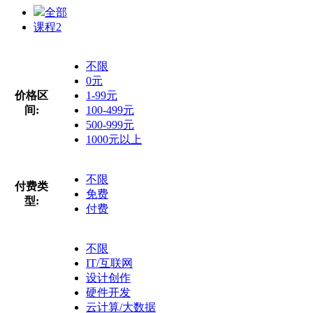
全部
课程
2
不限
0元
价格区
1-99元
间:
100-499元
500-999元
1000元以上
不限
付费类
免费
型:
付费
不限
IT/互联网
设计创作
硬件开发
云计算/大数据