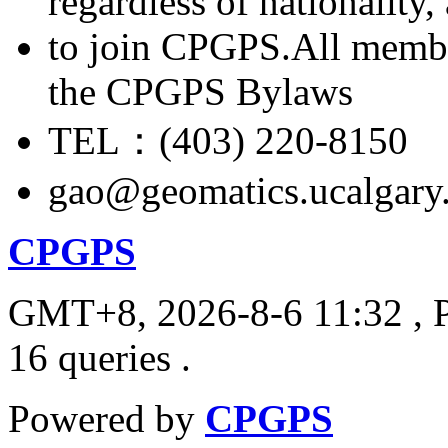
regardless of nationality
to join CPGPS.All membe
the CPGPS Bylaws
TEL：(403) 220-8150
gao@geomatics.ucalgary
CPGPS
GMT+8, 2026-8-6 11:32
, 
16 queries .
Powered by
CPGPS