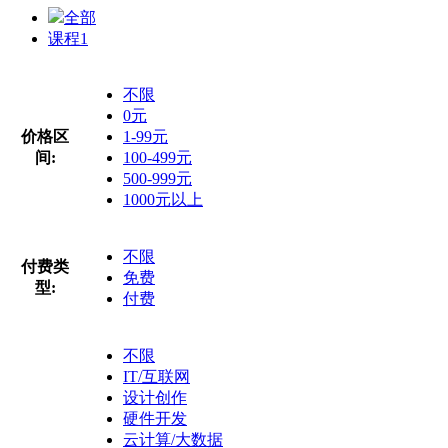
全部
课程
1
不限
0元
价格区
1-99元
间:
100-499元
500-999元
1000元以上
不限
付费类
免费
型:
付费
不限
IT/互联网
设计创作
硬件开发
云计算/大数据