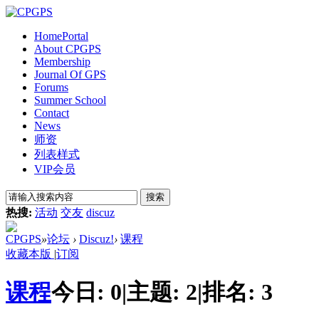
Home
Portal
About CPGPS
Membership
Journal Of GPS
Forums
Summer School
Contact
News
师资
列表样式
VIP会员
搜索
热搜:
活动
交友
discuz
CPGPS
»
论坛
›
Discuz!
›
课程
收藏本版
|
订阅
课程
今日:
0
|
主题:
2
|
排名:
3