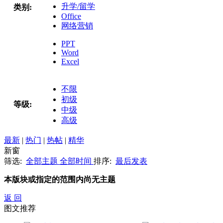
升学/留学
类别:
Office
网络营销
PPT
Word
Excel
不限
初级
等级:
中级
高级
最新
|
热门
|
热帖
|
精华
新窗
筛选:
全部主题
全部时间
排序:
最后发表
本版块或指定的范围内尚无主题
返 回
图文推荐