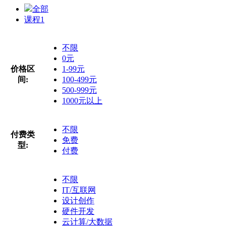
全部
课程
1
不限
0元
价格区
1-99元
间:
100-499元
500-999元
1000元以上
不限
付费类
免费
型:
付费
不限
IT/互联网
设计创作
硬件开发
云计算/大数据