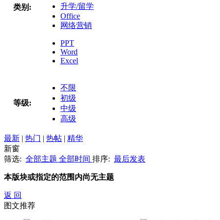
升学/留学
类别:
Office
网络营销
PPT
Word
Excel
不限
初级
等级:
中级
高级
最新
|
热门
|
热帖
|
精华
新窗
筛选:
全部主题
全部时间
排序:
最后发表
本版块或指定的范围内尚无主题
返 回
图文推荐