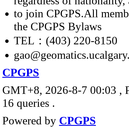
regardless of nationality
to join CPGPS.All membe
the CPGPS Bylaws
TEL：(403) 220-8150
gao@geomatics.ucalgary
CPGPS
GMT+8, 2026-8-7 00:03
, 
16 queries .
Powered by
CPGPS