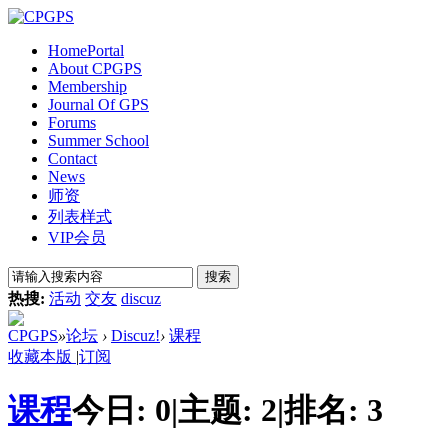
Home
Portal
About CPGPS
Membership
Journal Of GPS
Forums
Summer School
Contact
News
师资
列表样式
VIP会员
搜索
热搜:
活动
交友
discuz
CPGPS
»
论坛
›
Discuz!
›
课程
收藏本版
|
订阅
课程
今日:
0
|
主题:
2
|
排名:
3