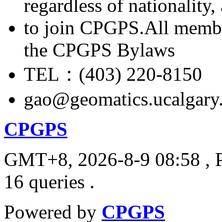
regardless of nationality
to join CPGPS.All membe
the CPGPS Bylaws
TEL：(403) 220-8150
gao@geomatics.ucalgary
CPGPS
GMT+8, 2026-8-9 08:58
, 
16 queries .
Powered by
CPGPS