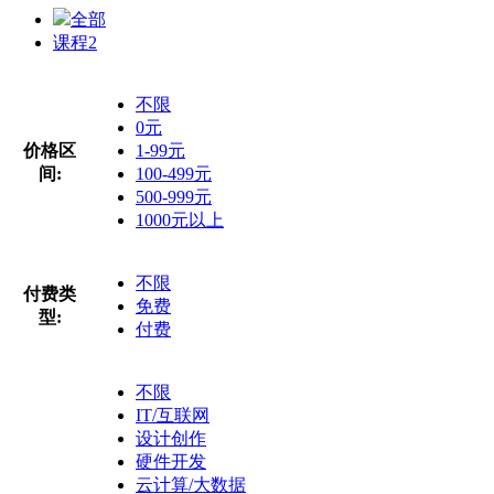
全部
课程
2
不限
0元
价格区
1-99元
间:
100-499元
500-999元
1000元以上
不限
付费类
免费
型:
付费
不限
IT/互联网
设计创作
硬件开发
云计算/大数据