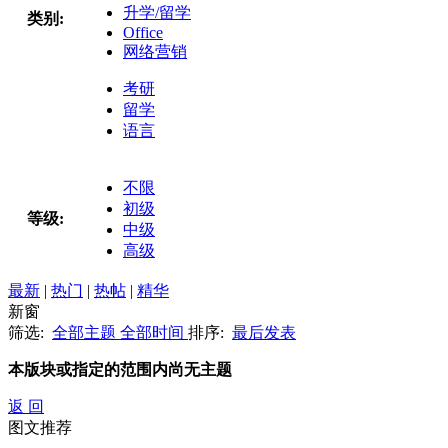
升学/留学
类别:
Office
网络营销
考研
留学
语言
不限
初级
等级:
中级
高级
最新
|
热门
|
热帖
|
精华
新窗
筛选:
全部主题
全部时间
排序:
最后发表
本版块或指定的范围内尚无主题
返 回
图文推荐