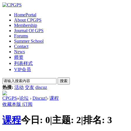
Home
Portal
About CPGPS
Membership
Journal Of GPS
Forums
Summer School
Contact
News
师资
列表样式
VIP会员
搜索
热搜:
活动
交友
discuz
CPGPS
»
论坛
›
Discuz!
›
课程
收藏本版
|
订阅
课程
今日:
0
|
主题:
2
|
排名:
3