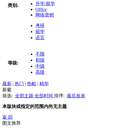
升学/留学
类别:
Office
网络营销
考研
留学
语言
不限
初级
等级:
中级
高级
最新
|
热门
|
热帖
|
精华
新窗
筛选:
全部主题
全部时间
排序:
最后发表
本版块或指定的范围内尚无主题
返 回
图文推荐