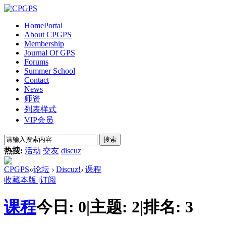
Home
Portal
About CPGPS
Membership
Journal Of GPS
Forums
Summer School
Contact
News
师资
列表样式
VIP会员
搜索
热搜:
活动
交友
discuz
CPGPS
»
论坛
›
Discuz!
›
课程
收藏本版
|
订阅
课程
今日:
0
|
主题:
2
|
排名:
3