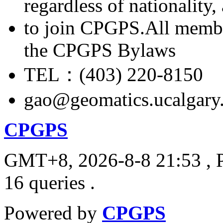
regardless of nationality
to join CPGPS.All membe
the CPGPS Bylaws
TEL：(403) 220-8150
gao@geomatics.ucalgary
CPGPS
GMT+8, 2026-8-8 21:53
, 
16 queries .
Powered by
CPGPS