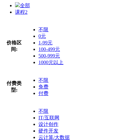
全部
课程
2
不限
0元
价格区
1-99元
间:
100-499元
500-999元
1000元以上
不限
付费类
免费
型:
付费
不限
IT/互联网
设计创作
硬件开发
云计算/大数据