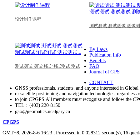
设计制作课程
测试测试 测试测试 测试测
By Laws
Publication Info
Benefits
FAQ
测试测试 测试测试 测试测试 测试
Journal of GPS
CONTACT
GNSS professionals, students, and anyone interested in Global 
or satellite positioning and navigation technologies, regardless 
to join CPGPS.All members must recognize and follow the 
TEL：(403) 220-8150
gao@geomatics.ucalgary.ca
CPGPS
GMT+8, 2026-8-6 16:23
, Processed in 0.028312 second(s), 16 querie