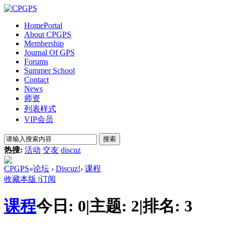
Home
Portal
About CPGPS
Membership
Journal Of GPS
Forums
Summer School
Contact
News
师资
列表样式
VIP会员
搜索
热搜:
活动
交友
discuz
CPGPS
»
论坛
›
Discuz!
›
课程
收藏本版
|
订阅
课程
今日:
0
|
主题:
2
|
排名:
3