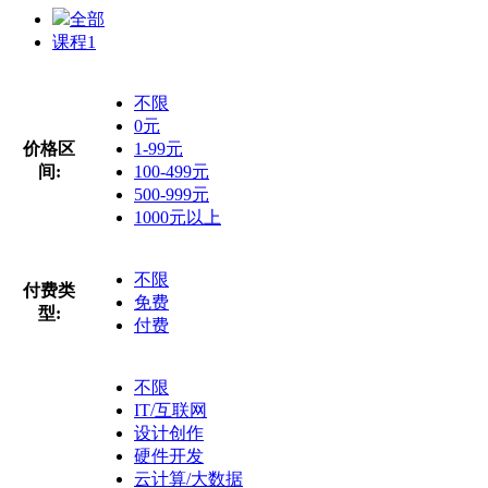
全部
课程
1
不限
0元
价格区
1-99元
间:
100-499元
500-999元
1000元以上
不限
付费类
免费
型:
付费
不限
IT/互联网
设计创作
硬件开发
云计算/大数据