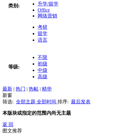
升学/留学
类别:
Office
网络营销
考研
留学
语言
不限
初级
等级:
中级
高级
最新
|
热门
|
热帖
|
精华
新窗
筛选:
全部主题
全部时间
排序:
最后发表
本版块或指定的范围内尚无主题
返 回
图文推荐