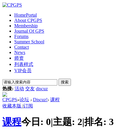
Home
Portal
About CPGPS
Membership
Journal Of GPS
Forums
Summer School
Contact
News
师资
列表样式
VIP会员
搜索
热搜:
活动
交友
discuz
CPGPS
»
论坛
›
Discuz!
›
课程
收藏本版
|
订阅
课程
今日:
0
|
主题:
2
|
排名:
3