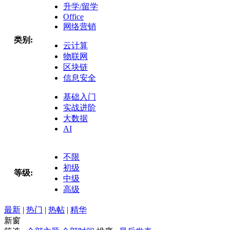
升学/留学
Office
网络营销
类别:
云计算
物联网
区块链
信息安全
基础入门
实战进阶
大数据
AI
不限
初级
等级:
中级
高级
最新
|
热门
|
热帖
|
精华
新窗