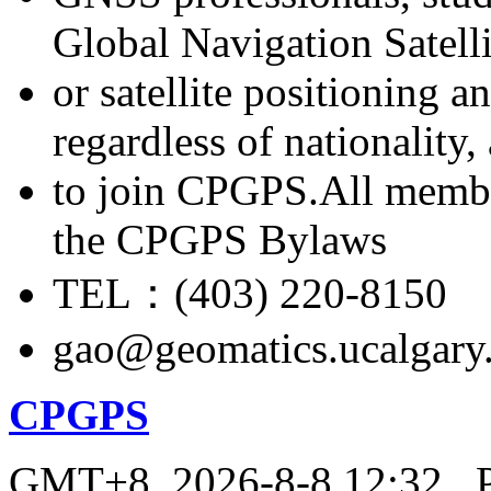
Global Navigation Satell
or satellite positioning 
regardless of nationality
to join CPGPS.All membe
the CPGPS Bylaws
TEL：(403) 220-8150
gao@geomatics.ucalgary
CPGPS
GMT+8, 2026-8-8 12:32
, 