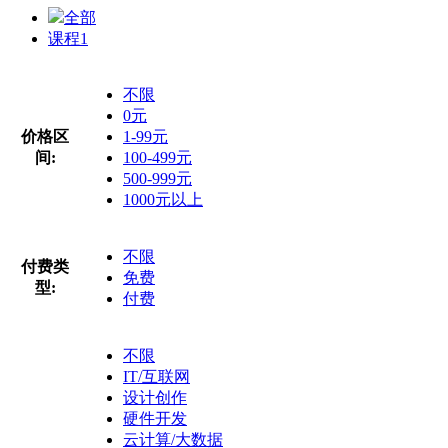
全部
课程
1
不限
0元
价格区
1-99元
间:
100-499元
500-999元
1000元以上
不限
付费类
免费
型:
付费
不限
IT/互联网
设计创作
硬件开发
云计算/大数据