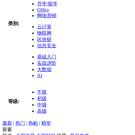
升学/留学
Office
网络营销
类别:
云计算
物联网
区块链
信息安全
基础入门
实战进阶
大数据
AI
不限
初级
等级:
中级
高级
最新
|
热门
|
热帖
|
精华
新窗