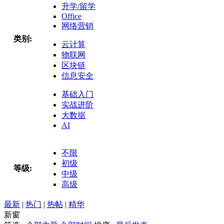
升学/留学
Office
网络营销
类别:
云计算
物联网
区块链
信息安全
基础入门
实战进阶
大数据
AI
不限
初级
等级:
中级
高级
最新
|
热门
|
热帖
|
精华
新窗