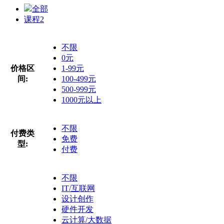
全部
课程
2
不限
0元
价格区
1-99元
间:
100-499元
500-999元
1000元以上
不限
付费类
免费
型:
付费
不限
IT/互联网
设计创作
硬件开发
云计算/大数据