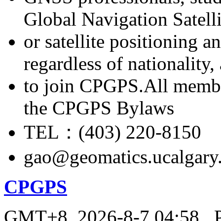
Global Navigation Satell
or satellite positioning 
regardless of nationality
to join CPGPS.All membe
the CPGPS Bylaws
TEL：(403) 220-8150
gao@geomatics.ucalgary
CPGPS
GMT+8, 2026-8-7 04:58
, 