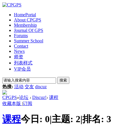
Home
Portal
About CPGPS
Membership
Journal Of GPS
Forums
Summer School
Contact
News
师资
列表样式
VIP会员
搜索
热搜:
活动
交友
discuz
CPGPS
»
论坛
›
Discuz!
›
课程
收藏本版
|
订阅
课程
今日:
0
|
主题:
2
|
排名:
3