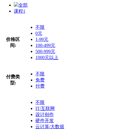
全部
课程
1
不限
0元
价格区
1-99元
间:
100-499元
500-999元
1000元以上
不限
付费类
免费
型:
付费
不限
IT/互联网
设计创作
硬件开发
云计算/大数据