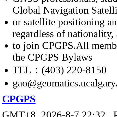
Global Navigation Satell
or satellite positioning 
regardless of nationality
to join CPGPS.All membe
the CPGPS Bylaws
TEL：(403) 220-8150
gao@geomatics.ucalgary
CPGPS
GMT+8, 2026-8-7 22:32
, 