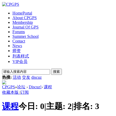
Home
Portal
About CPGPS
Membership
Journal Of GPS
Forums
Summer School
Contact
News
师资
列表样式
VIP会员
搜索
热搜:
活动
交友
discuz
CPGPS
»
论坛
›
Discuz!
›
课程
收藏本版
|
订阅
课程
今日:
0
|
主题:
2
|
排名:
3