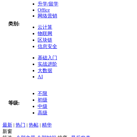
升学/留学
Office
网络营销
类别:
云计算
物联网
区块链
信息安全
基础入门
实战进阶
大数据
AI
不限
初级
等级:
中级
高级
最新
|
热门
|
热帖
|
精华
新窗