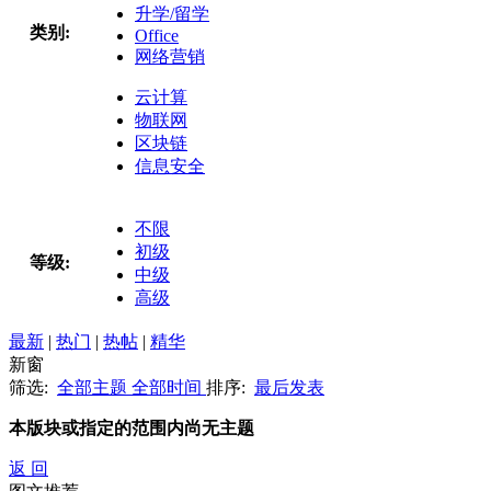
升学/留学
类别:
Office
网络营销
云计算
物联网
区块链
信息安全
不限
初级
等级:
中级
高级
最新
|
热门
|
热帖
|
精华
新窗
筛选:
全部主题
全部时间
排序:
最后发表
本版块或指定的范围内尚无主题
返 回