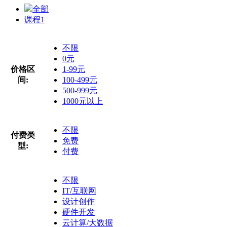
全部
课程
1
不限
0元
价格区
1-99元
间:
100-499元
500-999元
1000元以上
不限
付费类
免费
型:
付费
不限
IT/互联网
设计创作
硬件开发
云计算/大数据