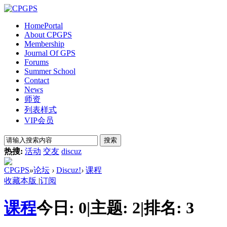
Home
Portal
About CPGPS
Membership
Journal Of GPS
Forums
Summer School
Contact
News
师资
列表样式
VIP会员
搜索
热搜:
活动
交友
discuz
CPGPS
»
论坛
›
Discuz!
›
课程
收藏本版
|
订阅
课程
今日:
0
|
主题:
2
|
排名:
3