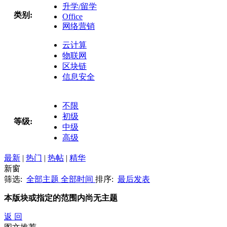
升学/留学
类别:
Office
网络营销
云计算
物联网
区块链
信息安全
不限
初级
等级:
中级
高级
最新
|
热门
|
热帖
|
精华
新窗
筛选:
全部主题
全部时间
排序:
最后发表
本版块或指定的范围内尚无主题
返 回