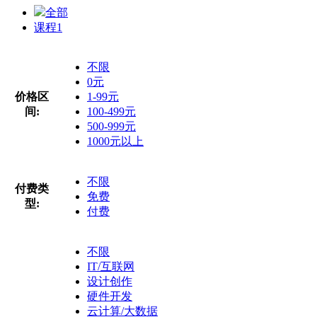
全部
课程
1
不限
0元
价格区
1-99元
间:
100-499元
500-999元
1000元以上
不限
付费类
免费
型:
付费
不限
IT/互联网
设计创作
硬件开发
云计算/大数据