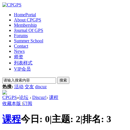
Home
Portal
About CPGPS
Membership
Journal Of GPS
Forums
Summer School
Contact
News
师资
列表样式
VIP会员
搜索
热搜:
活动
交友
discuz
CPGPS
»
论坛
›
Discuz!
›
课程
收藏本版
|
订阅
课程
今日:
0
|
主题:
2
|
排名:
3