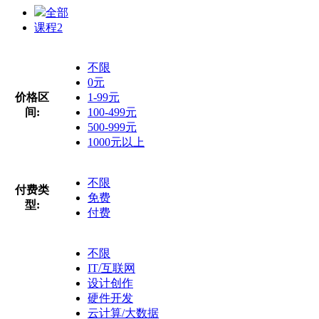
全部
课程
2
不限
0元
价格区
1-99元
间:
100-499元
500-999元
1000元以上
不限
付费类
免费
型:
付费
不限
IT/互联网
设计创作
硬件开发
云计算/大数据