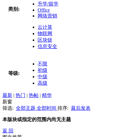
升学/留学
类别:
Office
网络营销
云计算
物联网
区块链
信息安全
不限
初级
等级:
中级
高级
最新
|
热门
|
热帖
|
精华
新窗
筛选:
全部主题
全部时间
排序:
最后发表
本版块或指定的范围内尚无主题
返 回