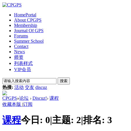
Home
Portal
About CPGPS
Membership
Journal Of GPS
Forums
Summer School
Contact
News
师资
列表样式
VIP会员
搜索
热搜:
活动
交友
discuz
CPGPS
»
论坛
›
Discuz!
›
课程
收藏本版
|
订阅
课程
今日:
0
|
主题:
2
|
排名:
3