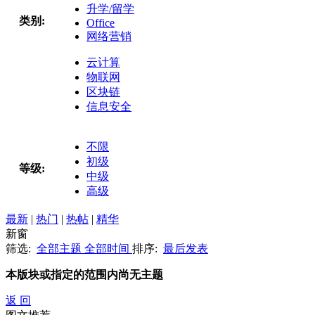
升学/留学
类别:
Office
网络营销
云计算
物联网
区块链
信息安全
不限
初级
等级:
中级
高级
最新
|
热门
|
热帖
|
精华
新窗
筛选:
全部主题
全部时间
排序:
最后发表
本版块或指定的范围内尚无主题
返 回