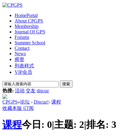
Home
Portal
About CPGPS
Membership
Journal Of GPS
Forums
Summer School
Contact
News
师资
列表样式
VIP会员
搜索
热搜:
活动
交友
discuz
CPGPS
»
论坛
›
Discuz!
›
课程
收藏本版
|
订阅
课程
今日:
0
|
主题:
2
|
排名:
3