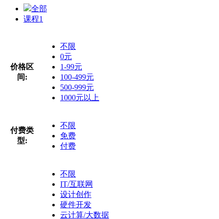
全部
课程
1
不限
0元
价格区
1-99元
间:
100-499元
500-999元
1000元以上
不限
付费类
免费
型:
付费
不限
IT/互联网
设计创作
硬件开发
云计算/大数据