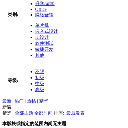
升学/留学
Office
类别:
网络营销
单片机
嵌入式设计
IC设计
软件测试
敏捷开发
其他
不限
初级
等级:
中级
高级
最新
|
热门
|
热帖
|
精华
新窗
筛选:
全部主题
全部时间
排序:
最后发表
本版块或指定的范围内尚无主题