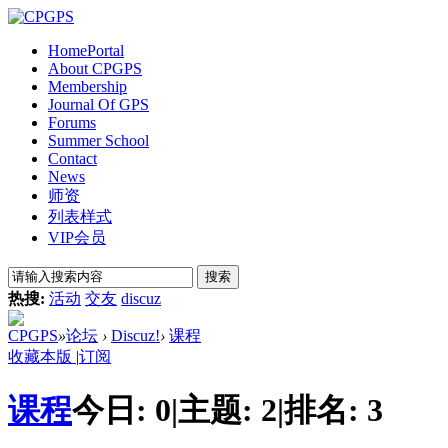
Home
Portal
About CPGPS
Membership
Journal Of GPS
Forums
Summer School
Contact
News
师资
列表样式
VIP会员
搜索
热搜:
活动
交友
discuz
CPGPS
»
论坛
›
Discuz!
›
课程
收藏本版
|
订阅
课程
今日:
0
|
主题:
2
|
排名:
3