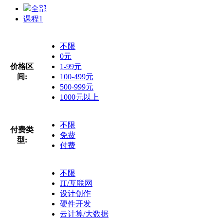
全部
课程
1
不限
0元
价格区
1-99元
间:
100-499元
500-999元
1000元以上
不限
付费类
免费
型:
付费
不限
IT/互联网
设计创作
硬件开发
云计算/大数据