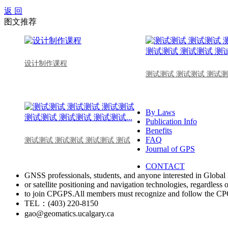
返 回
图文推荐
设计制作课程
测试测试 测试测试 测试测
By Laws
Publication Info
Benefits
FAQ
测试测试 测试测试 测试测试 测试
Journal of GPS
CONTACT
GNSS professionals, students, and anyone interested in Global 
or satellite positioning and navigation technologies, regardless 
to join CPGPS.All members must recognize and follow the 
TEL：(403) 220-8150
gao@geomatics.ucalgary.ca