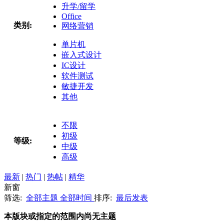
升学/留学
Office
类别:
网络营销
单片机
嵌入式设计
IC设计
软件测试
敏捷开发
其他
不限
初级
等级:
中级
高级
最新
|
热门
|
热帖
|
精华
新窗
筛选:
全部主题
全部时间
排序:
最后发表
本版块或指定的范围内尚无主题