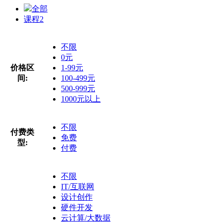
全部
课程
2
不限
0元
价格区
1-99元
间:
100-499元
500-999元
1000元以上
不限
付费类
免费
型:
付费
不限
IT/互联网
设计创作
硬件开发
云计算/大数据