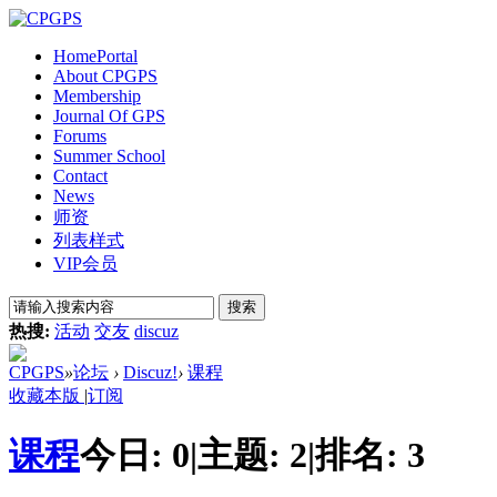
Home
Portal
About CPGPS
Membership
Journal Of GPS
Forums
Summer School
Contact
News
师资
列表样式
VIP会员
搜索
热搜:
活动
交友
discuz
CPGPS
»
论坛
›
Discuz!
›
课程
收藏本版
|
订阅
课程
今日:
0
|
主题:
2
|
排名:
3