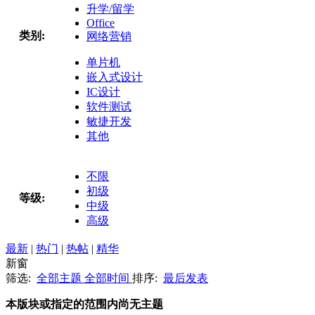
升学/留学
Office
类别:
网络营销
单片机
嵌入式设计
IC设计
软件测试
敏捷开发
其他
不限
初级
等级:
中级
高级
最新
|
热门
|
热帖
|
精华
新窗
筛选:
全部主题
全部时间
排序:
最后发表
本版块或指定的范围内尚无主题