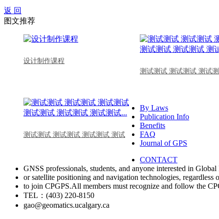
返 回
图文推荐
设计制作课程
测试测试 测试测试 测试测
By Laws
Publication Info
Benefits
FAQ
测试测试 测试测试 测试测试 测试
Journal of GPS
CONTACT
GNSS professionals, students, and anyone interested in Global 
or satellite positioning and navigation technologies, regardless 
to join CPGPS.All members must recognize and follow the 
TEL：(403) 220-8150
gao@geomatics.ucalgary.ca