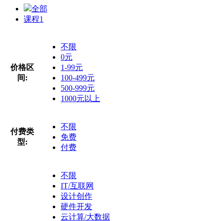
全部
课程
1
不限
0元
价格区
1-99元
间:
100-499元
500-999元
1000元以上
不限
付费类
免费
型:
付费
不限
IT/互联网
设计创作
硬件开发
云计算/大数据