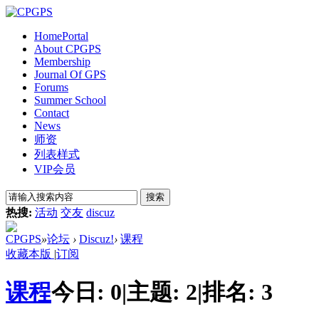
Home
Portal
About CPGPS
Membership
Journal Of GPS
Forums
Summer School
Contact
News
师资
列表样式
VIP会员
搜索
热搜:
活动
交友
discuz
CPGPS
»
论坛
›
Discuz!
›
课程
收藏本版
|
订阅
课程
今日:
0
|
主题:
2
|
排名:
3