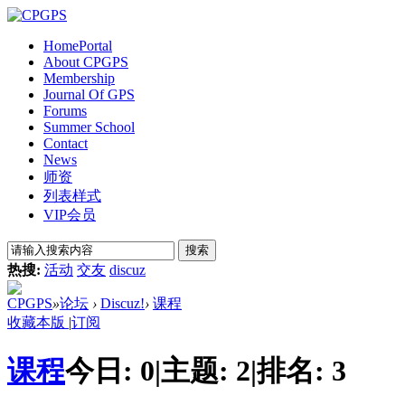
Home
Portal
About CPGPS
Membership
Journal Of GPS
Forums
Summer School
Contact
News
师资
列表样式
VIP会员
搜索
热搜:
活动
交友
discuz
CPGPS
»
论坛
›
Discuz!
›
课程
收藏本版
|
订阅
课程
今日:
0
|
主题:
2
|
排名:
3