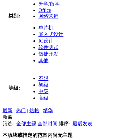
升学/留学
Office
类别:
网络营销
单片机
嵌入式设计
IC设计
软件测试
敏捷开发
其他
不限
初级
等级:
中级
高级
最新
|
热门
|
热帖
|
精华
新窗
筛选:
全部主题
全部时间
排序:
最后发表
本版块或指定的范围内尚无主题