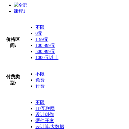
全部
课程
1
不限
0元
价格区
1-99元
间:
100-499元
500-999元
1000元以上
不限
付费类
免费
型:
付费
不限
IT/互联网
设计创作
硬件开发
云计算/大数据