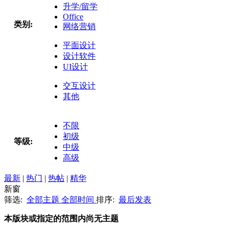
升学/留学
Office
类别:
网络营销
平面设计
设计软件
UI设计
交互设计
其他
不限
初级
等级:
中级
高级
最新
|
热门
|
热帖
|
精华
新窗
筛选:
全部主题
全部时间
排序:
最后发表
本版块或指定的范围内尚无主题