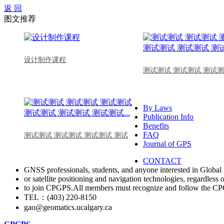
返 回
图文推荐
设计制作课程
测试测试 测试测试 测试测
By Laws
Publication Info
Benefits
FAQ
测试测试 测试测试 测试测试 测试
Journal of GPS
CONTACT
GNSS professionals, students, and anyone interested in Global 
or satellite positioning and navigation technologies, regardless 
to join CPGPS.All members must recognize and follow the 
TEL：(403) 220-8150
gao@geomatics.ucalgary.ca