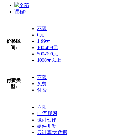
全部
课程
2
不限
0元
价格区
1-99元
间:
100-499元
500-999元
1000元以上
不限
付费类
免费
型:
付费
不限
IT/互联网
设计创作
硬件开发
云计算/大数据