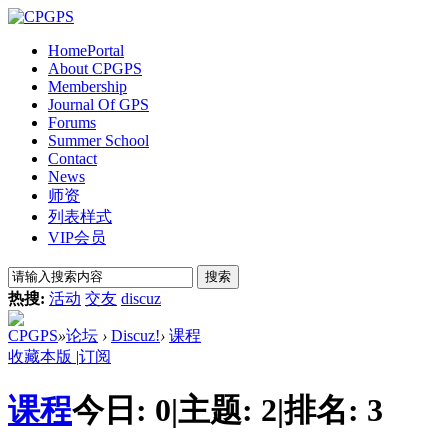
Home
Portal
About CPGPS
Membership
Journal Of GPS
Forums
Summer School
Contact
News
师资
列表样式
VIP会员
搜索
热搜:
活动
交友
discuz
CPGPS
»
论坛
›
Discuz!
›
课程
收藏本版
|
订阅
课程
今日:
0
|
主题:
2
|
排名:
3