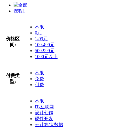
全部
课程
1
不限
0元
价格区
1-99元
间:
100-499元
500-999元
1000元以上
不限
付费类
免费
型:
付费
不限
IT/互联网
设计创作
硬件开发
云计算/大数据