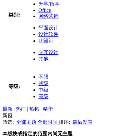
升学/留学
Office
类别:
网络营销
平面设计
设计软件
UI设计
交互设计
其他
不限
初级
等级:
中级
高级
最新
|
热门
|
热帖
|
精华
新窗
筛选:
全部主题
全部时间
排序:
最后发表
本版块或指定的范围内尚无主题