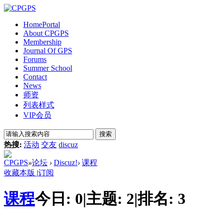
Home
Portal
About CPGPS
Membership
Journal Of GPS
Forums
Summer School
Contact
News
师资
列表样式
VIP会员
搜索
热搜:
活动
交友
discuz
CPGPS
»
论坛
›
Discuz!
›
课程
收藏本版
|
订阅
课程
今日:
0
|
主题:
2
|
排名:
3