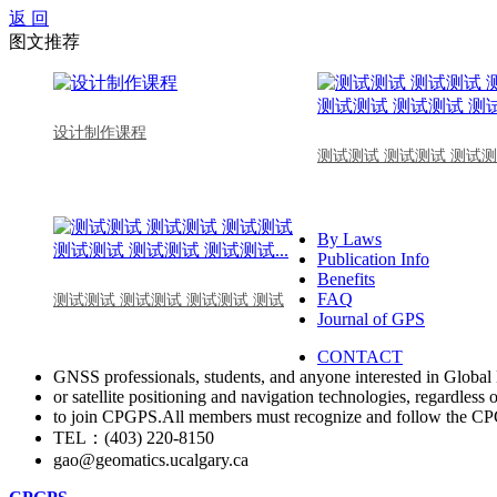
返 回
图文推荐
设计制作课程
测试测试 测试测试 测试测
By Laws
Publication Info
Benefits
FAQ
测试测试 测试测试 测试测试 测试
Journal of GPS
CONTACT
GNSS professionals, students, and anyone interested in Global 
or satellite positioning and navigation technologies, regardless 
to join CPGPS.All members must recognize and follow the 
TEL：(403) 220-8150
gao@geomatics.ucalgary.ca