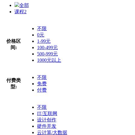
全部
课程
2
不限
0元
价格区
1-99元
间:
100-499元
500-999元
1000元以上
不限
付费类
免费
型:
付费
不限
IT/互联网
设计创作
硬件开发
云计算/大数据