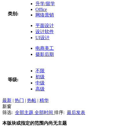
升学/留学
Office
类别:
网络营销
平面设计
设计软件
UI设计
电商美工
摄影后期
不限
初级
等级:
中级
高级
最新
|
热门
|
热帖
|
精华
新窗
筛选:
全部主题
全部时间
排序:
最后发表
本版块或指定的范围内尚无主题