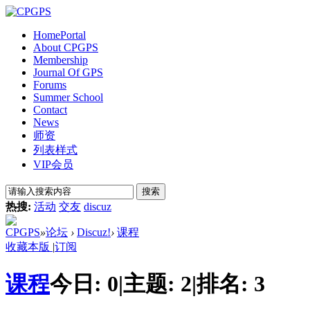
Home
Portal
About CPGPS
Membership
Journal Of GPS
Forums
Summer School
Contact
News
师资
列表样式
VIP会员
搜索
热搜:
活动
交友
discuz
CPGPS
»
论坛
›
Discuz!
›
课程
收藏本版
|
订阅
课程
今日:
0
|
主题:
2
|
排名:
3