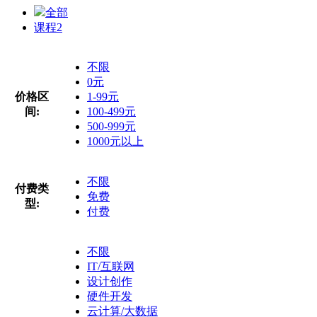
全部
课程
2
不限
0元
价格区
1-99元
间:
100-499元
500-999元
1000元以上
不限
付费类
免费
型:
付费
不限
IT/互联网
设计创作
硬件开发
云计算/大数据