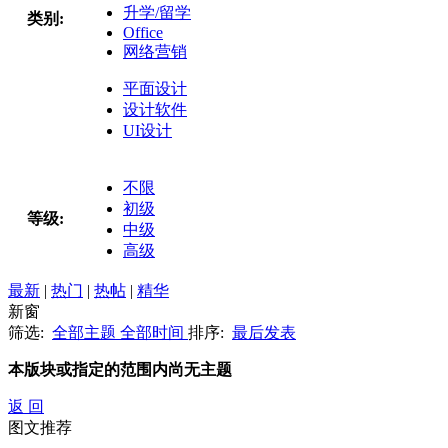
升学/留学
类别:
Office
网络营销
平面设计
设计软件
UI设计
不限
初级
等级:
中级
高级
最新
|
热门
|
热帖
|
精华
新窗
筛选:
全部主题
全部时间
排序:
最后发表
本版块或指定的范围内尚无主题
返 回
图文推荐