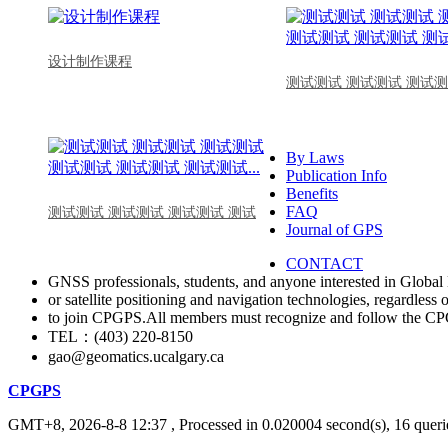
设计制作课程
测试测试 测试测试 测试测
By Laws
Publication Info
Benefits
FAQ
测试测试 测试测试 测试测试 测试
Journal of GPS
CONTACT
GNSS professionals, students, and anyone interested in Global 
or satellite positioning and navigation technologies, regardless 
to join CPGPS.All members must recognize and follow the 
TEL：(403) 220-8150
gao@geomatics.ucalgary.ca
CPGPS
GMT+8, 2026-8-8 12:37
, Processed in 0.020004 second(s), 16 querie