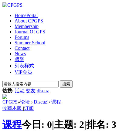
Home
Portal
About CPGPS
Membership
Journal Of GPS
Forums
Summer School
Contact
News
师资
列表样式
VIP会员
搜索
热搜:
活动
交友
discuz
CPGPS
»
论坛
›
Discuz!
›
课程
收藏本版
|
订阅
课程
今日:
0
|
主题:
2
|
排名:
3