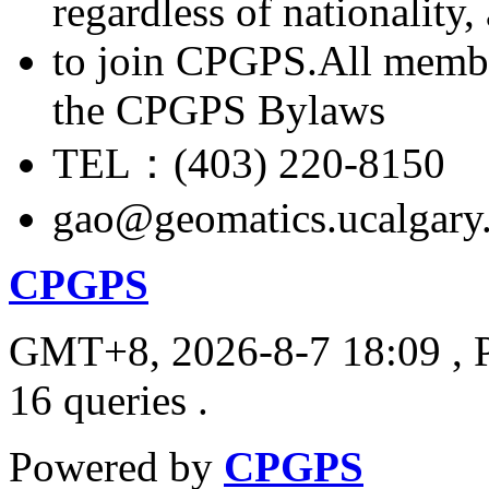
regardless of nationality
to join CPGPS.All membe
the CPGPS Bylaws
TEL：(403) 220-8150
gao@geomatics.ucalgary
CPGPS
GMT+8, 2026-8-7 18:09
, 
16 queries .
Powered by
CPGPS