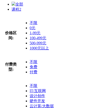
全部
课程
2
不限
0元
价格区
1-99元
间:
100-499元
500-999元
1000元以上
不限
付费类
免费
型:
付费
不限
IT/互联网
设计创作
硬件开发
云计算/大数据