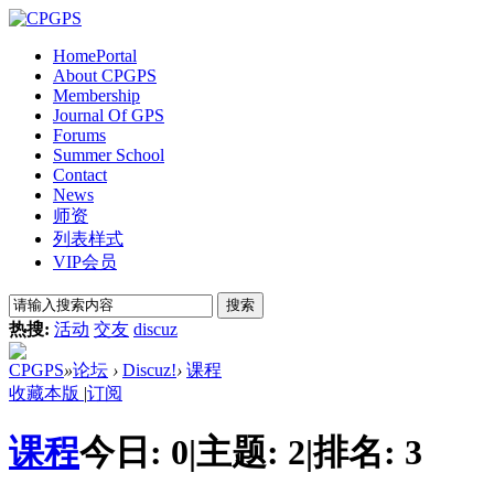
Home
Portal
About CPGPS
Membership
Journal Of GPS
Forums
Summer School
Contact
News
师资
列表样式
VIP会员
搜索
热搜:
活动
交友
discuz
CPGPS
»
论坛
›
Discuz!
›
课程
收藏本版
|
订阅
课程
今日:
0
|
主题:
2
|
排名:
3