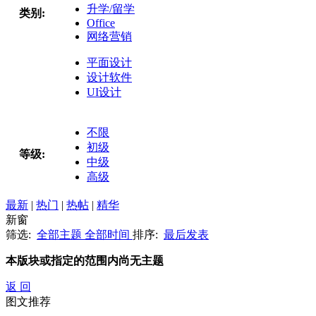
升学/留学
类别:
Office
网络营销
平面设计
设计软件
UI设计
不限
初级
等级:
中级
高级
最新
|
热门
|
热帖
|
精华
新窗
筛选:
全部主题
全部时间
排序:
最后发表
本版块或指定的范围内尚无主题
返 回
图文推荐