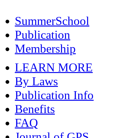
SummerSchool
Publication
Membership
LEARN MORE
By Laws
Publication Info
Benefits
FAQ
Journal of GPS