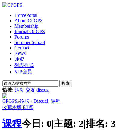
Home
Portal
About CPGPS
Membership
Journal Of GPS
Forums
Summer School
Contact
News
师资
列表样式
VIP会员
搜索
热搜:
活动
交友
discuz
CPGPS
»
论坛
›
Discuz!
›
课程
收藏本版
|
订阅
课程
今日:
0
|
主题:
2
|
排名:
3