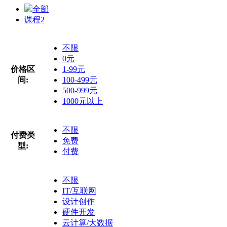
全部
课程
2
不限
0元
价格区
1-99元
间:
100-499元
500-999元
1000元以上
不限
付费类
免费
型:
付费
不限
IT/互联网
设计创作
硬件开发
云计算/大数据