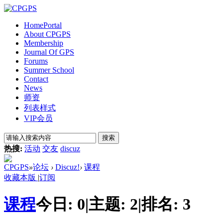
Home
Portal
About CPGPS
Membership
Journal Of GPS
Forums
Summer School
Contact
News
师资
列表样式
VIP会员
搜索
热搜:
活动
交友
discuz
CPGPS
»
论坛
›
Discuz!
›
课程
收藏本版
|
订阅
课程
今日:
0
|
主题:
2
|
排名:
3