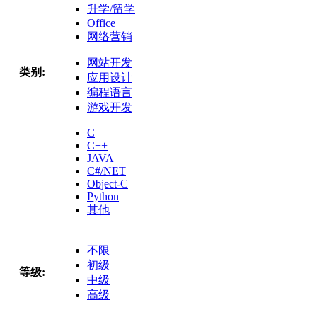
升学/留学
Office
网络营销
网站开发
类别:
应用设计
编程语言
游戏开发
C
C++
JAVA
C#/NET
Object-C
Python
其他
不限
初级
等级:
中级
高级