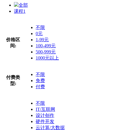
全部
课程
1
不限
0元
价格区
1-99元
间:
100-499元
500-999元
1000元以上
不限
付费类
免费
型:
付费
不限
IT/互联网
设计创作
硬件开发
云计算/大数据