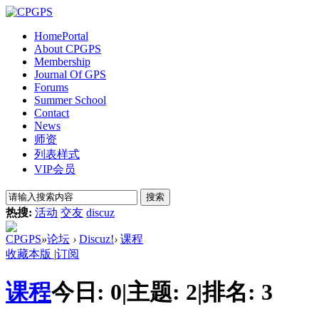
Home
Portal
About CPGPS
Membership
Journal Of GPS
Forums
Summer School
Contact
News
师资
列表样式
VIP会员
搜索
热搜:
活动
交友
discuz
CPGPS
»
论坛
›
Discuz!
›
课程
收藏本版
|
订阅
课程
今日:
0
|
主题:
2
|
排名:
3