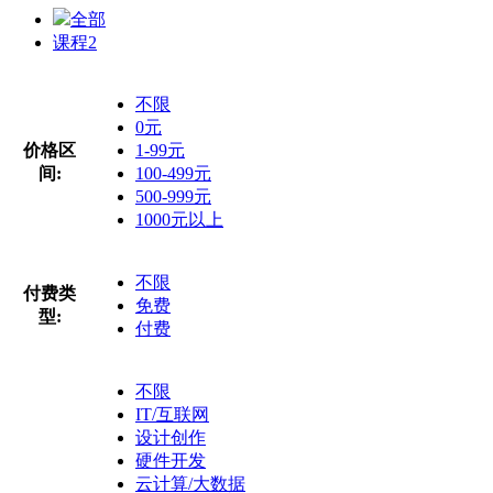
全部
课程
2
不限
0元
价格区
1-99元
间:
100-499元
500-999元
1000元以上
不限
付费类
免费
型:
付费
不限
IT/互联网
设计创作
硬件开发
云计算/大数据