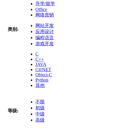
升学/留学
Office
网络营销
网站开发
类别:
应用设计
编程语言
游戏开发
C
C++
JAVA
C#/NET
Object-C
Python
其他
不限
初级
等级:
中级
高级