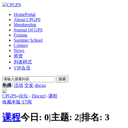
Home
Portal
About CPGPS
Membership
Journal Of GPS
Forums
Summer School
Contact
News
师资
列表样式
VIP会员
搜索
热搜:
活动
交友
discuz
CPGPS
»
论坛
›
Discuz!
›
课程
收藏本版
|
订阅
课程
今日:
0
|
主题:
2
|
排名:
3