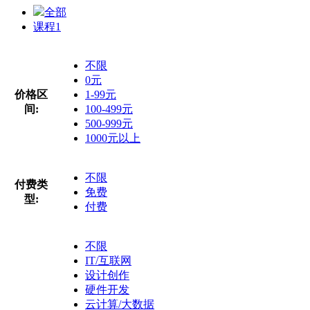
全部
课程
1
不限
0元
价格区
1-99元
间:
100-499元
500-999元
1000元以上
不限
付费类
免费
型:
付费
不限
IT/互联网
设计创作
硬件开发
云计算/大数据