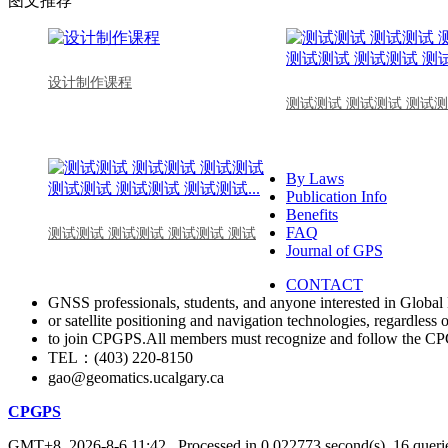
图文推荐
设计制作课程
测试测试 测试测试 测试测
By Laws
Publication Info
Benefits
FAQ
测试测试 测试测试 测试测试 测试
Journal of GPS
CONTACT
GNSS professionals, students, and anyone interested in Global 
or satellite positioning and navigation technologies, regardless 
to join CPGPS.All members must recognize and follow the 
TEL：(403) 220-8150
gao@geomatics.ucalgary.ca
CPGPS
GMT+8, 2026-8-6 11:42
, Processed in 0.022773 second(s), 16 querie