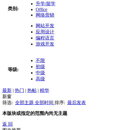
升学/留学
类别:
Office
网络营销
网站开发
应用设计
编程语言
游戏开发
不限
初级
等级:
中级
高级
最新
|
热门
|
热帖
|
精华
新窗
筛选:
全部主题
全部时间
排序:
最后发表
本版块或指定的范围内尚无主题
返 回