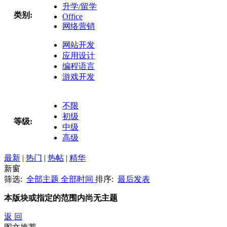
升学/留学
类别:
Office
网络营销
网站开发
应用设计
编程语言
游戏开发
不限
初级
等级:
中级
高级
最新
|
热门
|
热帖
|
精华
新窗
筛选:
全部主题
全部时间
排序:
最后发表
本版块或指定的范围内尚无主题
返 回