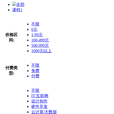
全部
课程
1
不限
0元
价格区
1-99元
间:
100-499元
500-999元
1000元以上
不限
付费类
免费
型:
付费
不限
IT/互联网
设计创作
硬件开发
云计算/大数据