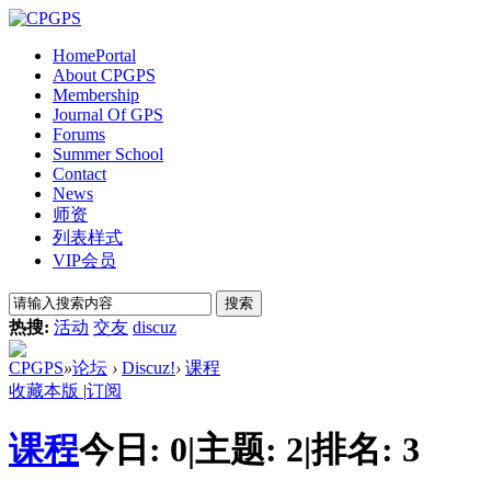
Home
Portal
About CPGPS
Membership
Journal Of GPS
Forums
Summer School
Contact
News
师资
列表样式
VIP会员
搜索
热搜:
活动
交友
discuz
CPGPS
»
论坛
›
Discuz!
›
课程
收藏本版
|
订阅
课程
今日:
0
|
主题:
2
|
排名:
3