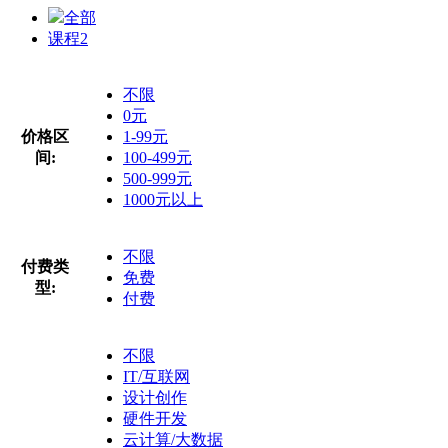
全部
课程
2
不限
0元
价格区
1-99元
间:
100-499元
500-999元
1000元以上
不限
付费类
免费
型:
付费
不限
IT/互联网
设计创作
硬件开发
云计算/大数据