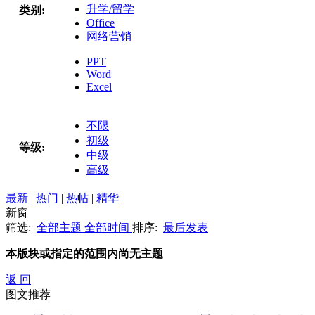
升学/留学
类别:
Office
网络营销
PPT
Word
Excel
不限
初级
等级:
中级
高级
最新
|
热门
|
热帖
|
精华
新窗
筛选:
全部主题
全部时间
排序:
最后发表
本版块或指定的范围内尚无主题
返 回
图文推荐