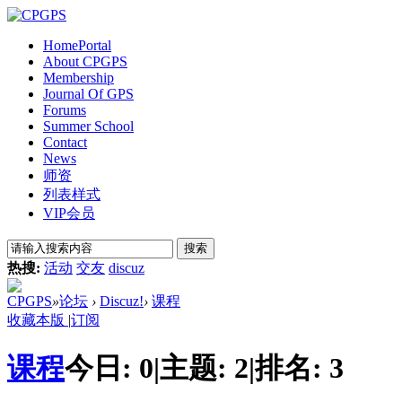
Home
Portal
About CPGPS
Membership
Journal Of GPS
Forums
Summer School
Contact
News
师资
列表样式
VIP会员
搜索
热搜:
活动
交友
discuz
CPGPS
»
论坛
›
Discuz!
›
课程
收藏本版
|
订阅
课程
今日:
0
|
主题:
2
|
排名:
3