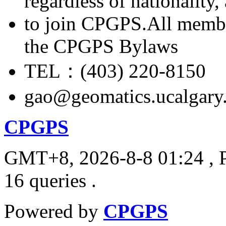
regardless of nationality
to join CPGPS.All membe
the CPGPS Bylaws
TEL：(403) 220-8150
gao@geomatics.ucalgary
CPGPS
GMT+8, 2026-8-8 01:24
, 
16 queries .
Powered by
CPGPS