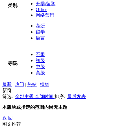
升学/留学
类别:
Office
网络营销
考研
留学
语言
不限
初级
等级:
中级
高级
最新
|
热门
|
热帖
|
精华
新窗
筛选:
全部主题
全部时间
排序:
最后发表
本版块或指定的范围内尚无主题
返 回
图文推荐