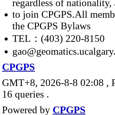
regardless of nationality
to join CPGPS.All membe
the CPGPS Bylaws
TEL：(403) 220-8150
gao@geomatics.ucalgary
CPGPS
GMT+8, 2026-8-8 02:08
, 
16 queries .
Powered by
CPGPS