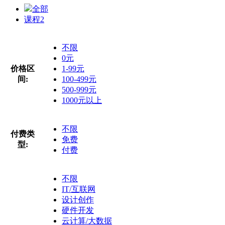
全部
课程
2
不限
0元
价格区
1-99元
间:
100-499元
500-999元
1000元以上
不限
付费类
免费
型:
付费
不限
IT/互联网
设计创作
硬件开发
云计算/大数据