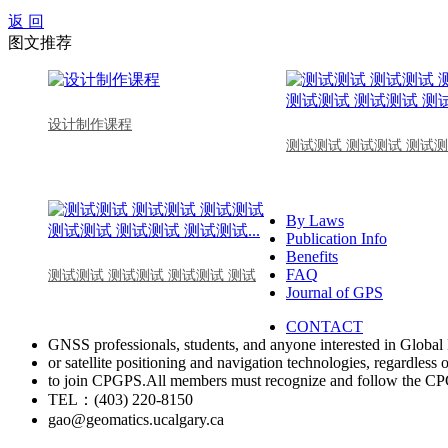
返 回
图文推荐
设计制作课程
测试测试 测试测试 测试测
By Laws
Publication Info
Benefits
FAQ
测试测试 测试测试 测试测试 测试
Journal of GPS
CONTACT
GNSS professionals, students, and anyone interested in Global 
or satellite positioning and navigation technologies, regardless 
to join CPGPS.All members must recognize and follow the 
TEL：(403) 220-8150
gao@geomatics.ucalgary.ca