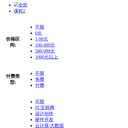
全部
课程
2
不限
0元
价格区
1-99元
间:
100-499元
500-999元
1000元以上
不限
付费类
免费
型:
付费
不限
IT/互联网
设计创作
硬件开发
云计算/大数据