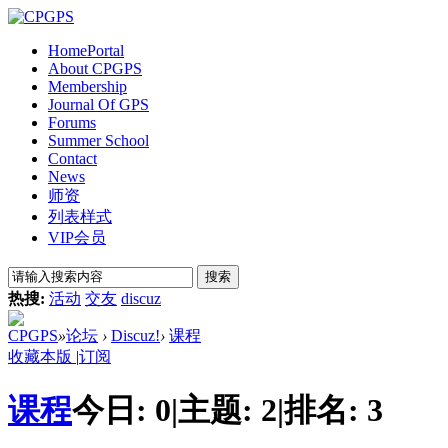
Home
Portal
About CPGPS
Membership
Journal Of GPS
Forums
Summer School
Contact
News
师资
列表样式
VIP会员
搜索
热搜:
活动
交友
discuz
CPGPS
»
论坛
›
Discuz!
›
课程
收藏本版
|
订阅
课程
今日:
0
|
主题:
2
|
排名:
3