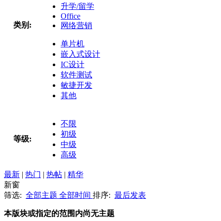
升学/留学
Office
类别:
网络营销
单片机
嵌入式设计
IC设计
软件测试
敏捷开发
其他
不限
初级
等级:
中级
高级
最新
|
热门
|
热帖
|
精华
新窗
筛选:
全部主题
全部时间
排序:
最后发表
本版块或指定的范围内尚无主题