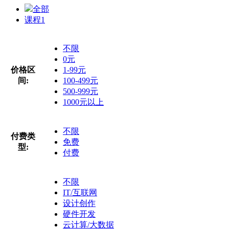
全部
课程
1
不限
0元
价格区
1-99元
间:
100-499元
500-999元
1000元以上
不限
付费类
免费
型:
付费
不限
IT/互联网
设计创作
硬件开发
云计算/大数据