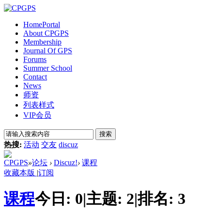
Home
Portal
About CPGPS
Membership
Journal Of GPS
Forums
Summer School
Contact
News
师资
列表样式
VIP会员
搜索
热搜:
活动
交友
discuz
CPGPS
»
论坛
›
Discuz!
›
课程
收藏本版
|
订阅
课程
今日:
0
|
主题:
2
|
排名:
3