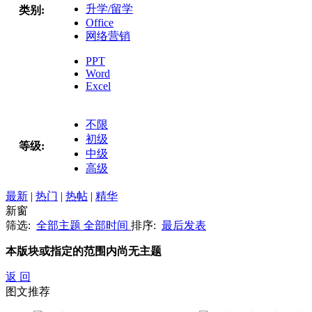
升学/留学
类别:
Office
网络营销
PPT
Word
Excel
不限
初级
等级:
中级
高级
最新
|
热门
|
热帖
|
精华
新窗
筛选:
全部主题
全部时间
排序:
最后发表
本版块或指定的范围内尚无主题
返 回
图文推荐