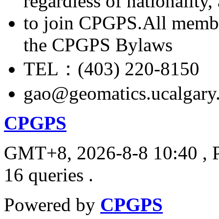
regardless of nationality
to join CPGPS.All membe
the CPGPS Bylaws
TEL：(403) 220-8150
gao@geomatics.ucalgary
CPGPS
GMT+8, 2026-8-8 10:40
, 
16 queries .
Powered by
CPGPS