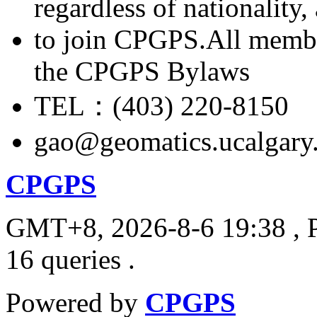
regardless of nationality
to join CPGPS.All membe
the CPGPS Bylaws
TEL：(403) 220-8150
gao@geomatics.ucalgary
CPGPS
GMT+8, 2026-8-6 19:38
, 
16 queries .
Powered by
CPGPS