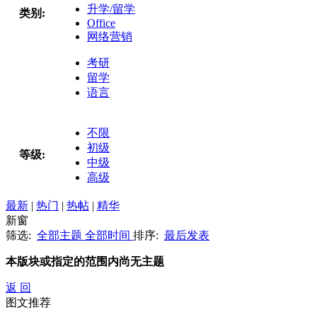
升学/留学
类别:
Office
网络营销
考研
留学
语言
不限
初级
等级:
中级
高级
最新
|
热门
|
热帖
|
精华
新窗
筛选:
全部主题
全部时间
排序:
最后发表
本版块或指定的范围内尚无主题
返 回
图文推荐