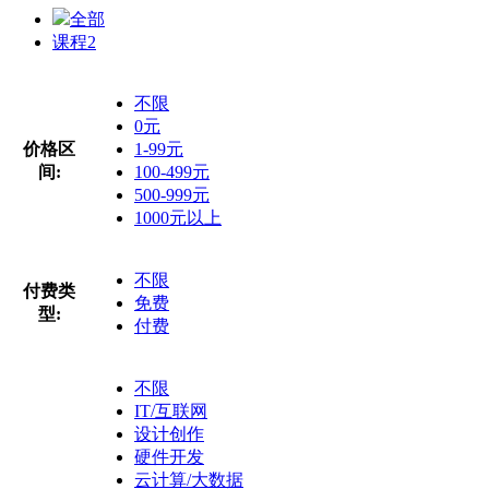
全部
课程
2
不限
0元
价格区
1-99元
间:
100-499元
500-999元
1000元以上
不限
付费类
免费
型:
付费
不限
IT/互联网
设计创作
硬件开发
云计算/大数据