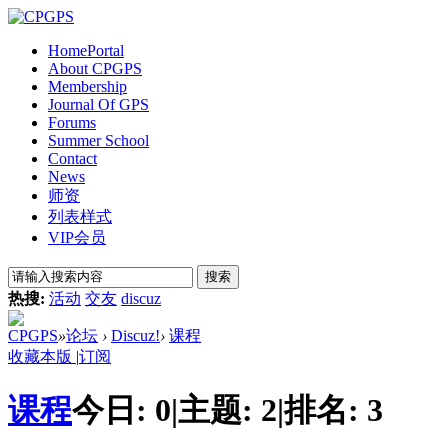
Home
Portal
About CPGPS
Membership
Journal Of GPS
Forums
Summer School
Contact
News
师资
列表样式
VIP会员
搜索
热搜:
活动
交友
discuz
CPGPS
»
论坛
›
Discuz!
›
课程
收藏本版
|
订阅
课程
今日:
0
|
主题:
2
|
排名:
3