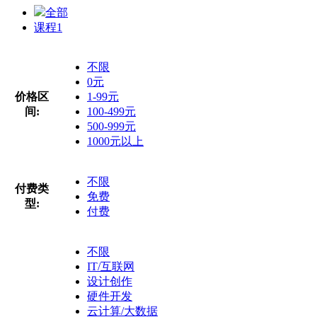
全部
课程
1
不限
0元
价格区
1-99元
间:
100-499元
500-999元
1000元以上
不限
付费类
免费
型:
付费
不限
IT/互联网
设计创作
硬件开发
云计算/大数据