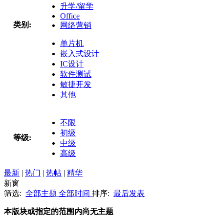
升学/留学
Office
类别:
网络营销
单片机
嵌入式设计
IC设计
软件测试
敏捷开发
其他
不限
初级
等级:
中级
高级
最新
|
热门
|
热帖
|
精华
新窗
筛选:
全部主题
全部时间
排序:
最后发表
本版块或指定的范围内尚无主题