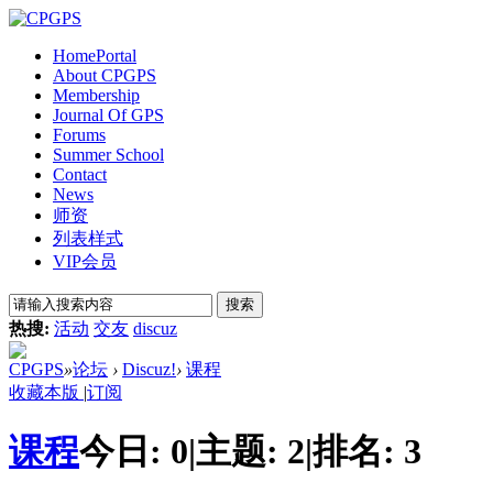
Home
Portal
About CPGPS
Membership
Journal Of GPS
Forums
Summer School
Contact
News
师资
列表样式
VIP会员
搜索
热搜:
活动
交友
discuz
CPGPS
»
论坛
›
Discuz!
›
课程
收藏本版
|
订阅
课程
今日:
0
|
主题:
2
|
排名:
3