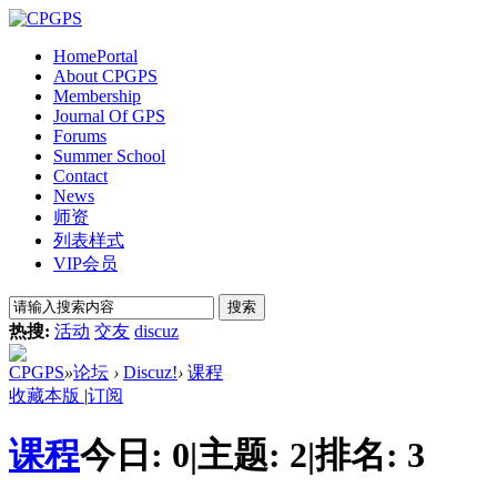
Home
Portal
About CPGPS
Membership
Journal Of GPS
Forums
Summer School
Contact
News
师资
列表样式
VIP会员
搜索
热搜:
活动
交友
discuz
CPGPS
»
论坛
›
Discuz!
›
课程
收藏本版
|
订阅
课程
今日:
0
|
主题:
2
|
排名:
3