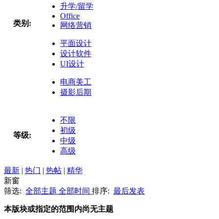
升学/留学
Office
类别:
网络营销
平面设计
设计软件
UI设计
电商美工
摄影后期
不限
初级
等级:
中级
高级
最新
|
热门
|
热帖
|
精华
新窗
筛选:
全部主题
全部时间
排序:
最后发表
本版块或指定的范围内尚无主题