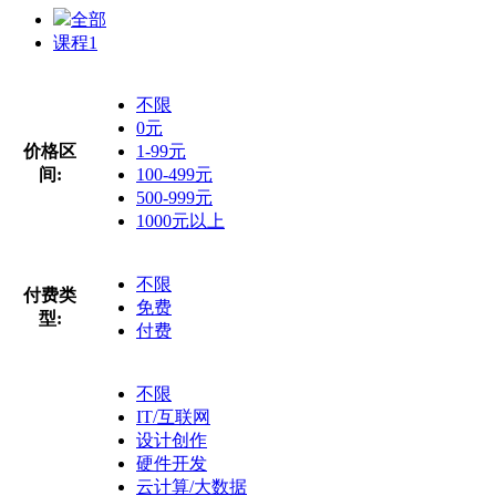
全部
课程
1
不限
0元
价格区
1-99元
间:
100-499元
500-999元
1000元以上
不限
付费类
免费
型:
付费
不限
IT/互联网
设计创作
硬件开发
云计算/大数据