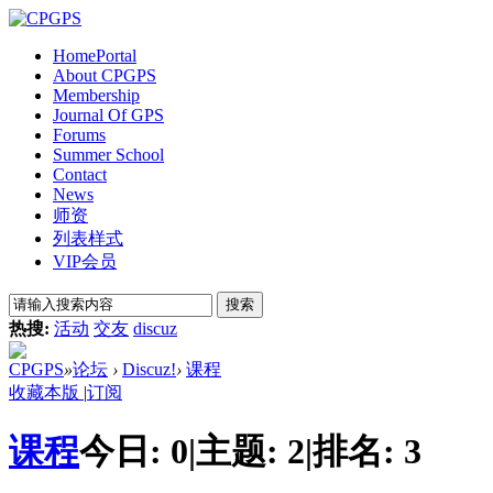
Home
Portal
About CPGPS
Membership
Journal Of GPS
Forums
Summer School
Contact
News
师资
列表样式
VIP会员
搜索
热搜:
活动
交友
discuz
CPGPS
»
论坛
›
Discuz!
›
课程
收藏本版
|
订阅
课程
今日:
0
|
主题:
2
|
排名:
3