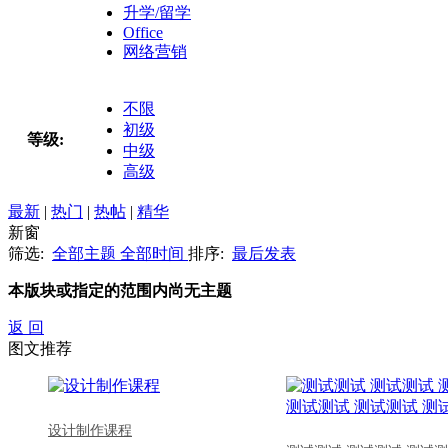
升学/留学
Office
网络营销
不限
初级
等级:
中级
高级
最新
|
热门
|
热帖
|
精华
新窗
筛选:
全部主题
全部时间
排序:
最后发表
本版块或指定的范围内尚无主题
返 回
图文推荐
设计制作课程