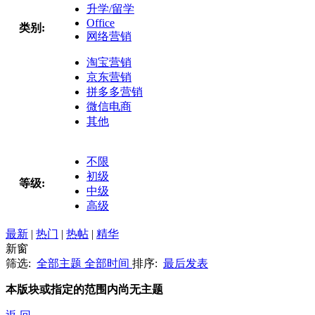
升学/留学
Office
类别:
网络营销
淘宝营销
京东营销
拼多多营销
微信电商
其他
不限
初级
等级:
中级
高级
最新
|
热门
|
热帖
|
精华
新窗
筛选:
全部主题
全部时间
排序:
最后发表
本版块或指定的范围内尚无主题