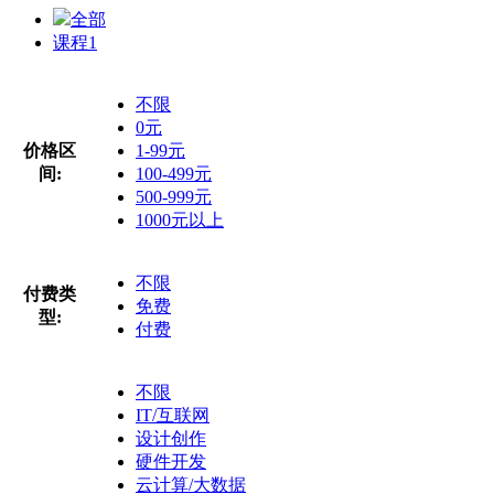
全部
课程
1
不限
0元
价格区
1-99元
间:
100-499元
500-999元
1000元以上
不限
付费类
免费
型:
付费
不限
IT/互联网
设计创作
硬件开发
云计算/大数据