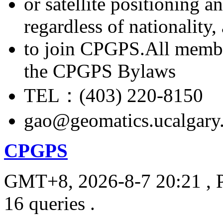
or satellite positioning 
regardless of nationality
to join CPGPS.All membe
the CPGPS Bylaws
TEL：(403) 220-8150
gao@geomatics.ucalgary
CPGPS
GMT+8, 2026-8-7 20:21
, 
16 queries .