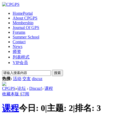
Home
Portal
About CPGPS
Membership
Journal Of GPS
Forums
Summer School
Contact
News
师资
列表样式
VIP会员
搜索
热搜:
活动
交友
discuz
CPGPS
»
论坛
›
Discuz!
›
课程
收藏本版
|
订阅
课程
今日:
0
|
主题:
2
|
排名:
3