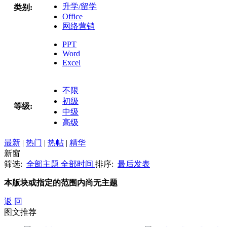
升学/留学
类别:
Office
网络营销
PPT
Word
Excel
不限
初级
等级:
中级
高级
最新
|
热门
|
热帖
|
精华
新窗
筛选:
全部主题
全部时间
排序:
最后发表
本版块或指定的范围内尚无主题
返 回
图文推荐