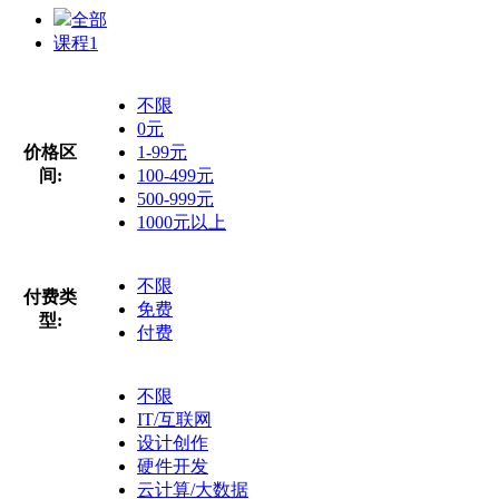
全部
课程
1
不限
0元
价格区
1-99元
间:
100-499元
500-999元
1000元以上
不限
付费类
免费
型:
付费
不限
IT/互联网
设计创作
硬件开发
云计算/大数据