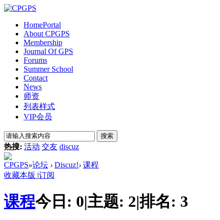
Home
Portal
About CPGPS
Membership
Journal Of GPS
Forums
Summer School
Contact
News
师资
列表样式
VIP会员
搜索
热搜:
活动
交友
discuz
CPGPS
»
论坛
›
Discuz!
›
课程
收藏本版
|
订阅
课程
今日:
0
|
主题:
2
|
排名:
3