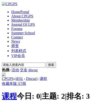
Home
Portal
About CPGPS
Membership
Journal Of GPS
Forums
Summer School
Contact
News
师资
列表样式
VIP会员
搜索
热搜:
活动
交友
discuz
CPGPS
»
论坛
›
Discuz!
›
课程
收藏本版
|
订阅
课程
今日:
0
|
主题:
2
|
排名:
3