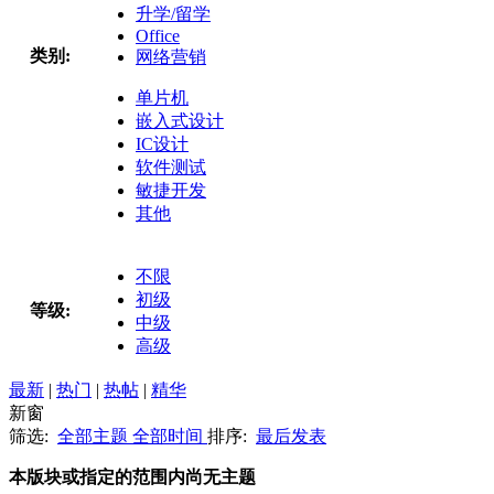
升学/留学
Office
类别:
网络营销
单片机
嵌入式设计
IC设计
软件测试
敏捷开发
其他
不限
初级
等级:
中级
高级
最新
|
热门
|
热帖
|
精华
新窗
筛选:
全部主题
全部时间
排序:
最后发表
本版块或指定的范围内尚无主题