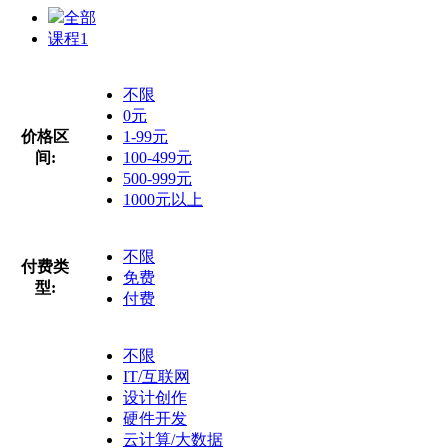
全部
课程
1
不限
0元
价格区
1-99元
间:
100-499元
500-999元
1000元以上
不限
付费类
免费
型:
付费
不限
IT/互联网
设计创作
硬件开发
云计算/大数据