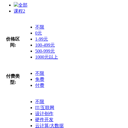
全部
课程
2
不限
0元
价格区
1-99元
间:
100-499元
500-999元
1000元以上
不限
付费类
免费
型:
付费
不限
IT/互联网
设计创作
硬件开发
云计算/大数据