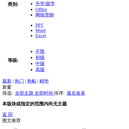
升学/留学
类别:
Office
网络营销
PPT
Word
Excel
不限
初级
等级:
中级
高级
最新
|
热门
|
热帖
|
精华
新窗
筛选:
全部主题
全部时间
排序:
最后发表
本版块或指定的范围内尚无主题
返 回
图文推荐