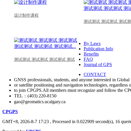
设计制作课程
测试测试 测试测试 测试测
By Laws
Publication Info
Benefits
FAQ
测试测试 测试测试 测试测试 测试
Journal of GPS
CONTACT
GNSS professionals, students, and anyone interested in Global 
or satellite positioning and navigation technologies, regardless 
to join CPGPS.All members must recognize and follow the 
TEL：(403) 220-8150
gao@geomatics.ucalgary.ca
CPGPS
GMT+8, 2026-8-7 17:23
, Processed in 0.022909 second(s), 16 querie