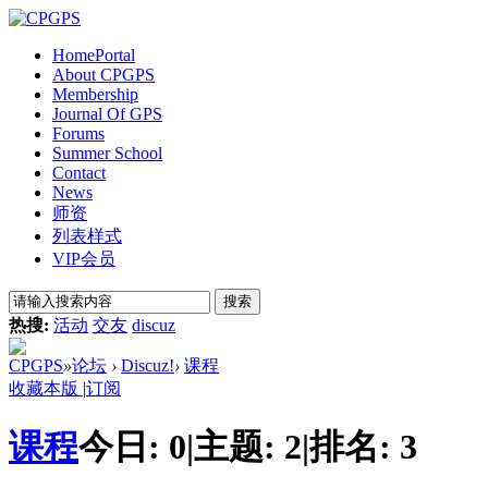
Home
Portal
About CPGPS
Membership
Journal Of GPS
Forums
Summer School
Contact
News
师资
列表样式
VIP会员
搜索
热搜:
活动
交友
discuz
CPGPS
»
论坛
›
Discuz!
›
课程
收藏本版
|
订阅
课程
今日:
0
|
主题:
2
|
排名:
3