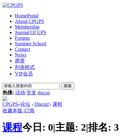
Home
Portal
About CPGPS
Membership
Journal Of GPS
Forums
Summer School
Contact
News
师资
列表样式
VIP会员
搜索
热搜:
活动
交友
discuz
CPGPS
»
论坛
›
Discuz!
›
课程
收藏本版
|
订阅
课程
今日:
0
|
主题:
2
|
排名:
3