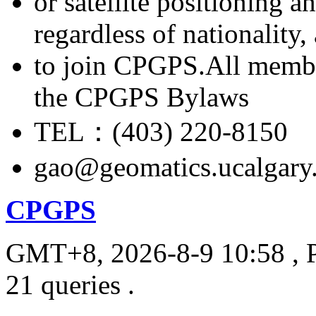
or satellite positioning 
regardless of nationality
to join CPGPS.All membe
the CPGPS Bylaws
TEL：(403) 220-8150
gao@geomatics.ucalgary
CPGPS
GMT+8, 2026-8-9 10:58
, 
21 queries .