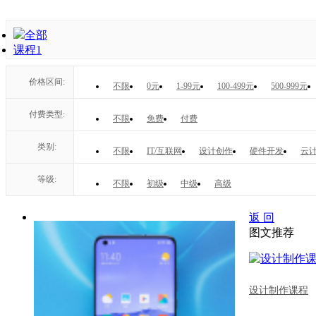
全部
课程
1
价格区间:
不限
0元
1-99元
100-499元
500-999元
付费类型:
不限
免费
付费
类别:
不限
IT/互联网
设计创作
硬件开发
云计
等级:
不限
初级
中级
高级
返 回
图文推荐
设计制作课程