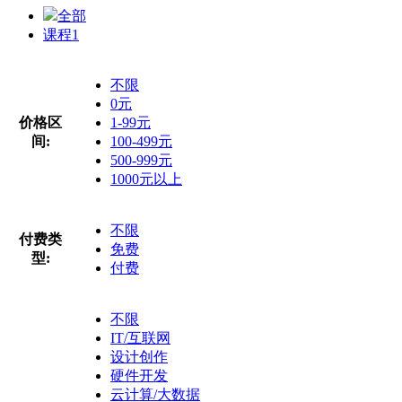
全部
课程
1
不限
0元
价格区
1-99元
间:
100-499元
500-999元
1000元以上
不限
付费类
免费
型:
付费
不限
IT/互联网
设计创作
硬件开发
云计算/大数据