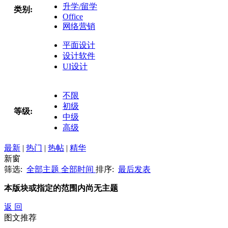
升学/留学
类别:
Office
网络营销
平面设计
设计软件
UI设计
不限
初级
等级:
中级
高级
最新
|
热门
|
热帖
|
精华
新窗
筛选:
全部主题
全部时间
排序:
最后发表
本版块或指定的范围内尚无主题
返 回
图文推荐