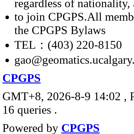
regardless of nationality
to join CPGPS.All membe
the CPGPS Bylaws
TEL：(403) 220-8150
gao@geomatics.ucalgary
CPGPS
GMT+8, 2026-8-9 14:02
, 
16 queries .
Powered by
CPGPS