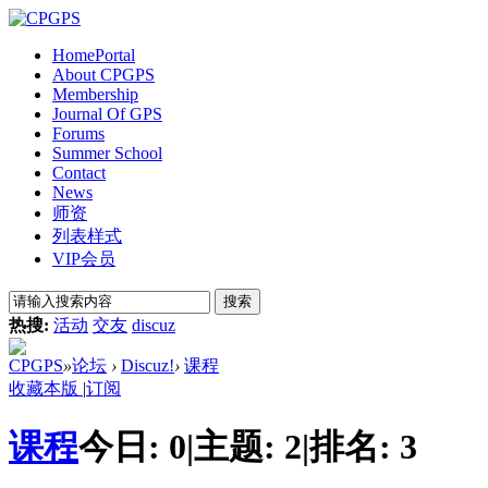
Home
Portal
About CPGPS
Membership
Journal Of GPS
Forums
Summer School
Contact
News
师资
列表样式
VIP会员
搜索
热搜:
活动
交友
discuz
CPGPS
»
论坛
›
Discuz!
›
课程
收藏本版
|
订阅
课程
今日:
0
|
主题:
2
|
排名:
3