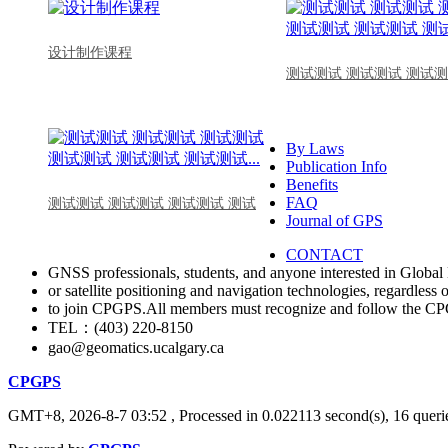
设计制作课程
测试测试 测试测试 测试测
By Laws
Publication Info
Benefits
FAQ
测试测试 测试测试 测试测试 测试
Journal of GPS
CONTACT
GNSS professionals, students, and anyone interested in Global 
or satellite positioning and navigation technologies, regardless 
to join CPGPS.All members must recognize and follow the 
TEL：(403) 220-8150
gao@geomatics.ucalgary.ca
CPGPS
GMT+8, 2026-8-7 03:52
, Processed in 0.022113 second(s), 16 querie