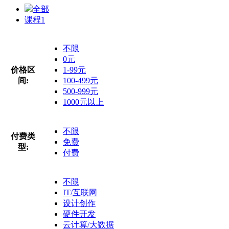
全部
课程
1
不限
0元
价格区
1-99元
间:
100-499元
500-999元
1000元以上
不限
付费类
免费
型:
付费
不限
IT/互联网
设计创作
硬件开发
云计算/大数据