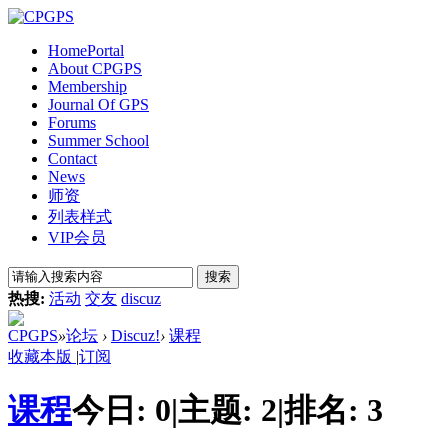
Home
Portal
About CPGPS
Membership
Journal Of GPS
Forums
Summer School
Contact
News
师资
列表样式
VIP会员
搜索
热搜:
活动
交友
discuz
CPGPS
»
论坛
›
Discuz!
›
课程
收藏本版
|
订阅
课程
今日:
0
|
主题:
2
|
排名:
3