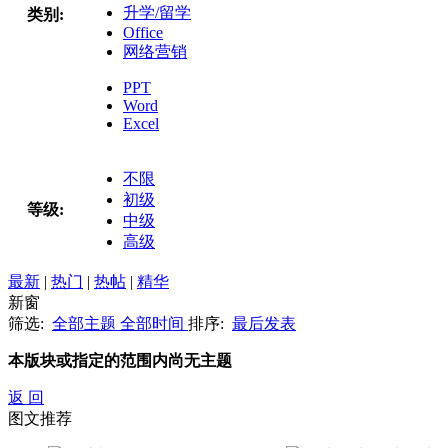
升学/留学
类别:
Office
网络营销
PPT
Word
Excel
不限
初级
等级:
中级
高级
最新
|
热门
|
热帖
|
精华
新窗
筛选:
全部主题
全部时间
排序:
最后发表
本版块或指定的范围内尚无主题
返 回
图文推荐